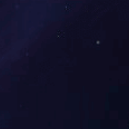
2021年
14
固始县生活垃圾焚烧发电项目
信阳市
2021年
15
滕州高铁新区六合社区（安置区）B区项目
枣庄市
2021年
16
华润新能源鄄城一期100MW风电项目机场净空审批测绘技