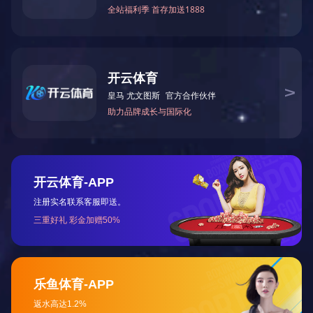
b
站
6
入
汶上为民服务中心和全民健身广场项目
口-
Jiu
济宁市
yo
u j
2020年
9
（中
7
国）
东明县黄河滩区迁建项目二标段
菏泽市
2020年
8
莱州市为民服务中心项目测量测绘