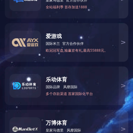
动
运营能力。
态
专业精进，实力保障：
拥有一定的测绘地理信息技术团
员
队基础或管理经验，具备承接项目和服务客户的能力与决
工
心。
天
地
勇于开拓，合作共赢：
富有创业精神、市场敏锐度和执
行力，具备开放心态和长期合作的意愿，与我们携手共进，
人
互利共赢。
才
招
聘
携手共进，您将获得：
核心技术与品牌授权；
九
游·
强大的项目信息与资源对接支持；
官
成熟的管理体系与运营经验输出；
方
广阔的市场空间与可观的盈利前景；
版
we
参与国家重大工程与行业变革的荣誉感。