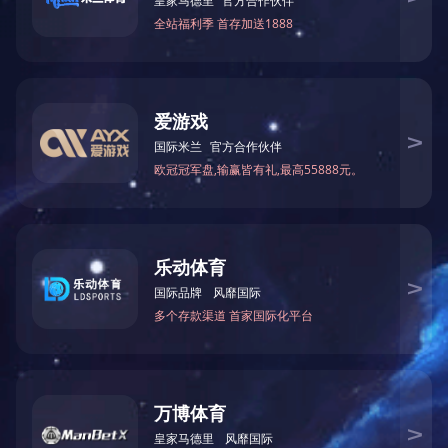
动
处，致力成为以工程测量、地理信息技术、工程勘察为核心
态
竞争力的专业机构。
员
核心业务涵盖：
工
1.工程监测类：
沉降观测、倾斜观测、基坑监测、地铁
天
地
轨道交通类施工监测、各类精密变形测量等。
2.工程测量类：
市政工程测量、地下管线测量、竣工测
人
量、规划核实、地形图测绘、规划放验线、日照分析测量、
才
招
矿山测量、工程测量监理等。
聘
3.界线与不动产测绘类：
房产测绘、征地拆迁测绘、勘
测定界、地籍测绘、不动产测绘监理等。
九
游·
4.地理信息类：
地理国（省）情监测、基础测绘数据更
官
新、房地一体等调查类项目。
方
5.其他技术服务类：
水土保持方案编制及监测、地质灾
版
we
害评估、环境安全评估、土地复垦方案、土壤污染调查、林