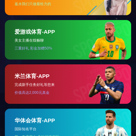
iuyou j9（中国） 始终贯彻“严谨、务实、高效”的工作作
风，弘扬“诚信经营、合作共赢、求真务实、吃苦耐劳”的九
游·官方版web站入口。把握地理信息产业发展的重大机遇，
公司将致力于地理空间信息资源的开发利用，以扎实的工
作、周到的服务、优质的成果，竭诚为广大客户创造价值，
为建设“数字中国”和推动测绘地理信息产业发展贡献力量！
公司办公电话：0531-85938870
页面版权所有 ©
|
SEO标签
【营业执照】