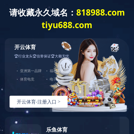
九游·官方版web站入口
网
站
关于我们
九
游·
公司简介
九游·官方版web站入口
发展历程
官
方
版
we
公司简介
b
站
入
共绘时代经纬·同创空间价值
口
九游·官方版web站入口-Jiuyou j9（中国） 成立于2017
关
于
年，总部位于山东省济南市。公司深耕勘察测绘领域，持有
我
工程测量甲级、界线与不动产测绘甲级、摄影测量与遥感乙
们